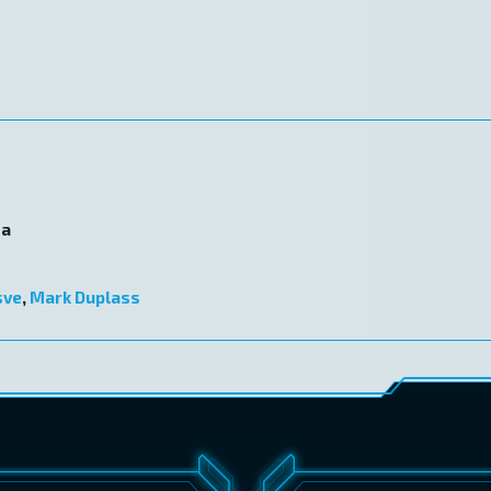
ma
sve
,
Mark Duplass