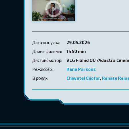
Дата выпуска:
29.05.2026
Длина фильма:
1h 50 min
Дистрибьютор:
VLG Filmid OÜ /Adastra Cine
Режиссер::
Kane Parsons
В ролях:
Chiwetel Ejiofor
,
Renate Rein