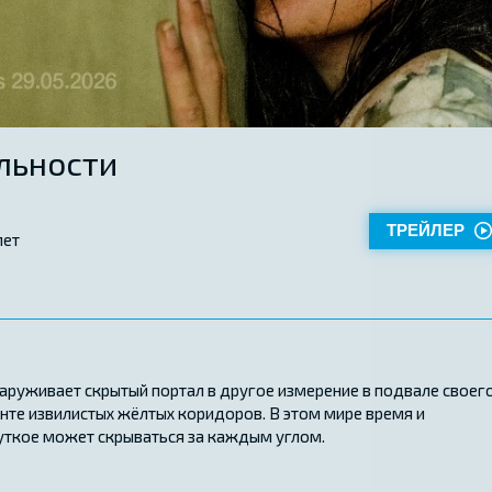
льности
ТРЕЙЛЕР
лет
аруживает скрытый портал в другое измерение в подвале своег
нте извилистых жёлтых коридоров. В этом мире время и
жуткое может скрываться за каждым углом.