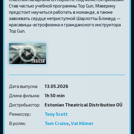
Став частью учебной программы Top Gun, Мэверику
предстоит научиться работать в команде, а также
завоевать сердце неприступной Шарлотты Блэквуд —
красавицы-астрофизика и гражданского инструктора
Top Gun.
Дата выпуска:
13.05.2026
Длина фильма:
1h 50 min
Дистрибьютор:
Estonian Theatrical Distribution OÜ
Режиссер::
Tony Scott
В ролях:
Tom Cruise
,
Val Kilmer