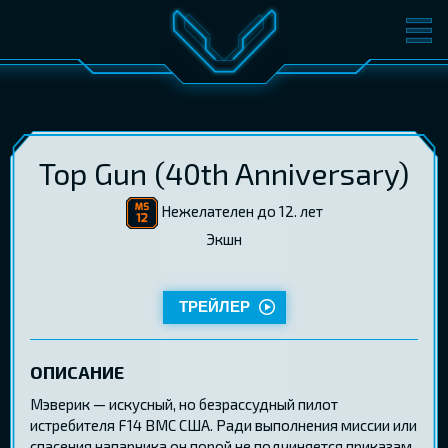
ФИЛЬМЫ
БИЛЕТЫ
О КИНО
СОБЫТИЯ
КОНФЕРЕНЦИИ
КИНОКЛУБ-V
Top Gun (40th Anniversary)
ПОДАРОЧНЫЕ КАРТЫ
Нежелателен до 12. лет
Экшн
ТРЕЙЛЕР
ВОЙТИ
EST
RUS
ENG
ОПИСАНИЕ
Мэверик — искусный, но безрассудный пилот
истребителя F14 ВМС США. Ради выполнения миссии или
спасения напарника он порой не подчиняется приказам.