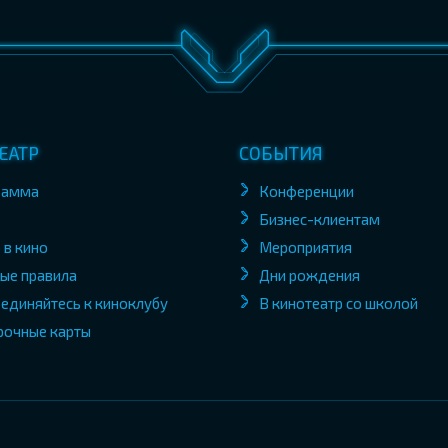
ЕАТР
СОБЫТИЯ
рамма
Конференции
Бизнес-клиентам
 в кино
Мероприятия
ые правила
Дни рождения
единяйтесь к киноклубу
В кинотеатр со школой
рочные карты