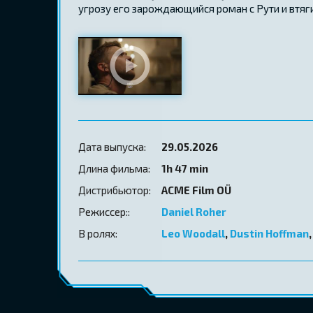
угрозу его зарождающийся роман с Рути и втяги
Дата выпуска:
29.05.2026
Длина фильма:
1h 47 min
Дистрибьютор:
ACME Film OÜ
Режиссер::
Daniel Roher
В ролях:
Leo Woodall
,
Dustin Hoffman