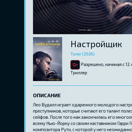
Настройщик
Tuner (2026)
Разрешено, начиная с 12 
Tриллер
ОПИСАНИЕ
Лео Вудалл играет одаренного молодого настр
преступников, которые считают его талант поле
сейфов. После того как закончилась его много
всему Нью-Йорку со своим наставником Гарри Го
композитора Рути, с которой у него неожиданно