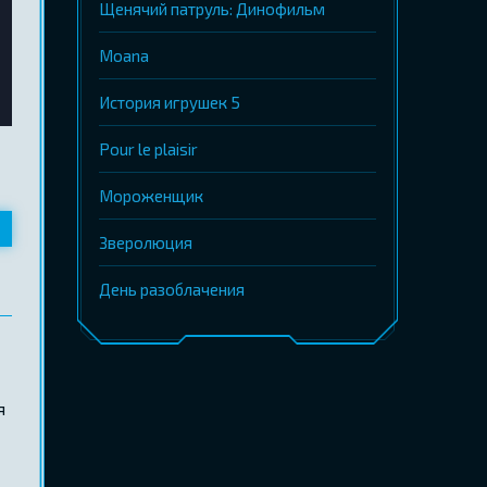
Щенячий патруль: Динофильм
Moana
История игрушек 5
Pour le plaisir
Мороженщик
Зверолюция
День разоблачения
я