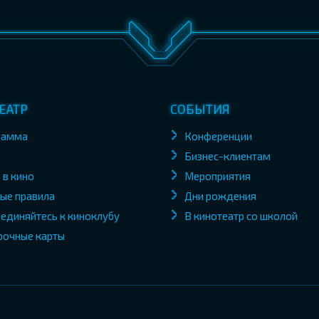
ЕАТР
СОБЫТИЯ
рамма
Конференции
Бизнес-клиентам
 в кино
Мероприятия
ые правила
Дни рождения
единяйтесь к киноклубу
В кинотеатр со школой
рочные карты