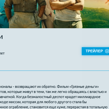
и
ТРЕЙЛЕР
лет
ионалы - возвращают их обратно. Фильм «Грязные деньги»
ов, которые живут в тени, так же легко обращаясь с властью и
рывчаткой. Когда безжалостный деспот крадет миллиардное
 ходе миссии, которая для любого другого стала бы
жное ограбление, становится еще хуже, перерастая в тотальную