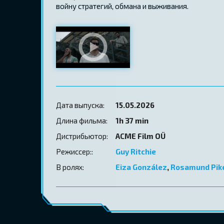
войну стратегий, обмана и выживания.
Дата выпуска:
15.05.2026
Длина фильма:
1h 37 min
Дистрибьютор:
ACME Film OÜ
Режиссер::
Guy Ritchie
В ролях:
Eiza González
,
Rosamund Pik