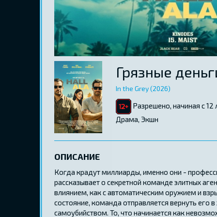
Грязные деньг
In the Grey (2026)
Разрешено, начиная с 12 
Драма, Экшн
ОПИСАНИЕ
Когда крадут миллиарды, именно они - професс
рассказывает о секретной команде элитных агент
влиянием, как с автоматическим оружием и вз
состояние, команда отправляется вернуть его в
самоубийством. То, что начинается как невозмо