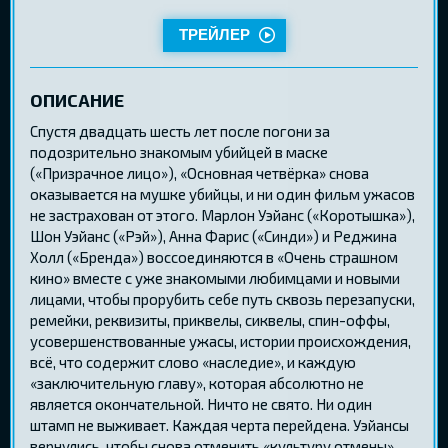
ТРЕЙЛЕР
ОПИСАНИЕ
Спустя двадцать шесть лет после погони за
подозрительно знакомым убийцей в маске
(«Призрачное лицо»), «Основная четвёрка» снова
оказывается на мушке убийцы, и ни один фильм ужасов
не застрахован от этого. Марлон Уэйанс («Коротышка»),
Шон Уэйанс («Рэй»), Анна Фарис («Синди») и Реджина
Холл («Бренда») воссоединяются в «Очень страшном
кино» вместе с уже знакомыми любимцами и новыми
лицами, чтобы прорубить себе путь сквозь перезапуски,
ремейки, реквизиты, приквелы, сиквелы, спин-оффы,
усовершенствованные ужасы, истории происхождения,
всё, что содержит слово «наследие», и каждую
«заключительную главу», которая абсолютно не
является окончательной. Ничто не свято. Ни один
штамп не выживает. Каждая черта перейдена. Уэйансы
вернулись, чтобы снова отменить «культуру отмены».