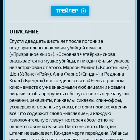
ТРЕЙЛЕР
ОПИСАНИЕ
Спустя двадцать шесть лет после погони за
подозрительно знакомым убийцей в маске
(«Призрачное лицо»), «Основная четвёрка» снова
оказывается на мушке убийцы, и ни один фильм ужасов
не застрахован от этого. Марлон Уэйанс («Коротышка»),
Шон Уэйанс («Рэй»), Анна Фарис («Синди») и Реджина
Холл («Бренда») воссоединяются в «Очень страшном
кино» вместе с уже знакомыми любимцами и новыми
лицами, чтобы прорубить себе путь сквозь перезапуски,
ремейки, реквизиты, приквелы, сиквелы, спин-оффы,
усовершенствованные ужасы, истории происхождения,
всё, что содержит слово «наследие», и каждую
«заключительную главу», которая абсолютно не
является окончательной. Ничто не свято. Ни один
штамп не выживает. Каждая черта перейдена. Уэйансы
вернулись, чтобы снова отменить «культуру отмены».