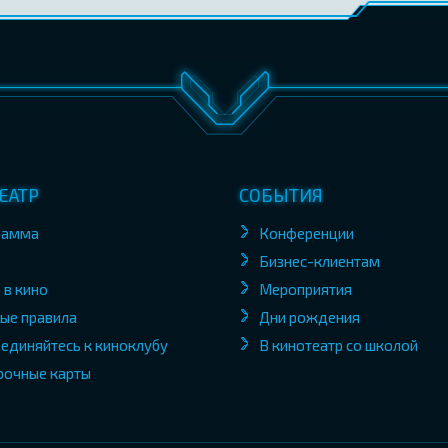
ЕАТР
СОБЫТИЯ
рамма
Конференции
Бизнес-клиентам
 в кино
Мероприятия
ые правила
Дни рождения
единяйтесь к киноклубу
В кинотеатр со школой
рочные карты