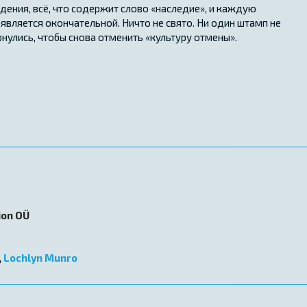
ения, всё, что содержит слово «наследие», и каждую
является окончательной. Ничто не свято. Ни один штамп не
нулись, чтобы снова отменить «культуру отмены».
ion OÜ
,
Lochlyn Munro