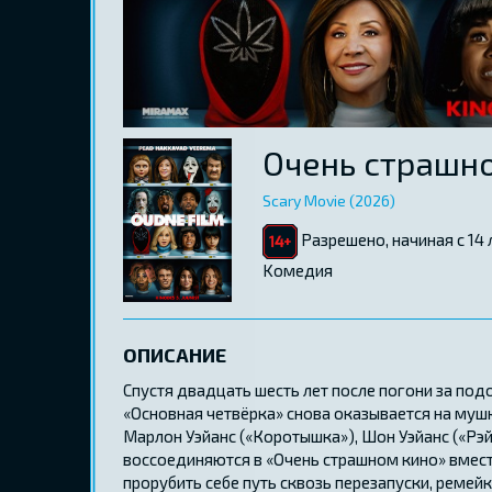
Очень страшно
Scary Movie (2026)
Разрешено, начиная с 14 
Kомедия
ОПИСАНИЕ
Спустя двадцать шесть лет после погони за под
«Основная четвёрка» снова оказывается на мушк
Марлон Уэйанс («Коротышка»), Шон Уэйанс («Рэй
воссоединяются в «Очень страшном кино» вмес
прорубить себе путь сквозь перезапуски, ремейк