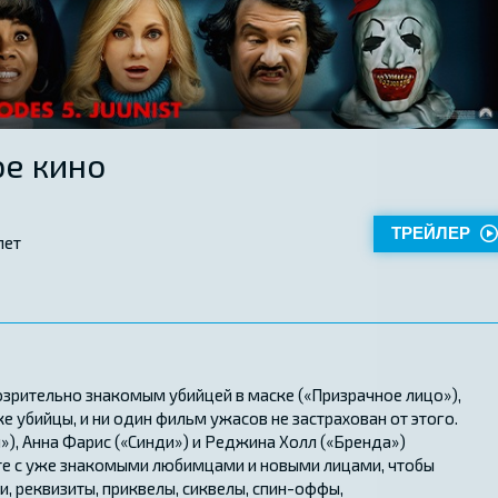
е кино
ТРЕЙЛЕР
лет
озрительно знакомым убийцей в маске («Призрачное лицо»),
е убийцы, и ни один фильм ужасов не застрахован от этого.
»), Анна Фарис («Синди») и Реджина Холл («Бренда»)
те с уже знакомыми любимцами и новыми лицами, чтобы
и, реквизиты, приквелы, сиквелы, спин-оффы,