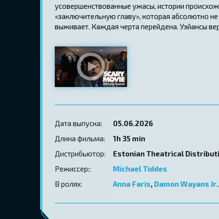
усовершенствованные ужасы, истории происхожд
«заключительную главу», которая абсолютно не 
выживает. Каждая черта перейдена. Уэйансы вер
Дата выпуска:
05.06.2026
Длина фильма:
1h 35 min
Дистрибьютор:
Estonian Theatrical Distribut
Режиссер::
Michael Tiddes
В ролях:
Anna Faris
,
Damon Wayans Jr.