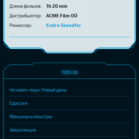
Длина фильма:
1h 20 min
Дистрибьютор:
ACME Film OÜ
Режиссер::
Endre Skandfer
ТОП-10
Человек-паук: Новый день
Одиссея
Миньоны и монстры
Зверолюция