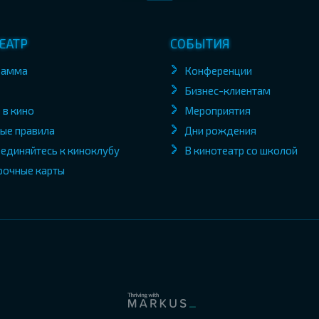
ЕАТР
СОБЫТИЯ
рамма
Конференции
Бизнес-клиентам
 в кино
Мероприятия
ые правила
Дни рождения
единяйтесь к киноклубу
В кинотеатр со школой
рочные карты