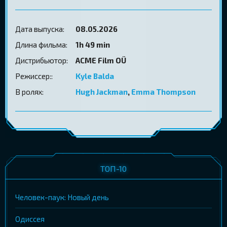
Дата выпуска:
08.05.2026
Длина фильма:
1h 49 min
Дистрибьютор:
ACME Film OÜ
Режиссер::
Kyle Balda
В ролях:
Hugh Jackman
,
Emma Thompson
ТОП-10
Человек-паук: Новый день
Одиссея