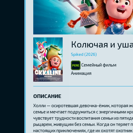
Колючая и уш
Spiked (2026)
Семейный фильм
Aнимация
ОПИСАНИЕ
Холли — осиротевшая девочка-ёжик, которая жи
семье и мечтает подружиться с энергичными кр
чувствует трудности воспитания семьи из пятид
рыцарем, живущим без семьи. Когда он теряет п
настоящих приключениях, где их охотят охотник