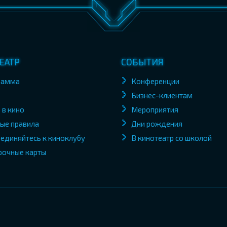
ЕАТР
СОБЫТИЯ
рамма
Конференции
Бизнес-клиентам
 в кино
Мероприятия
ые правила
Дни рождения
единяйтесь к киноклубу
В кинотеатр со школой
рочные карты