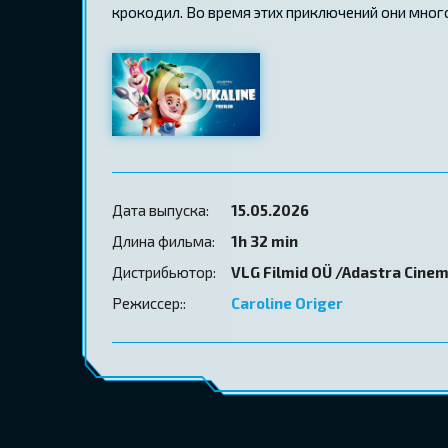
крокодил. Во время этих приключений они много
Дата выпуска:
15.05.2026
Длина фильма:
1h 32 min
Дистрибьютор:
VLG Filmid OÜ /Adastra Cine
Режиссер::
Caroline Origer