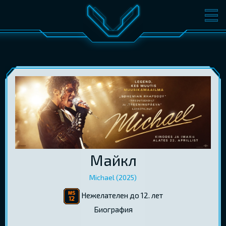
ФИЛЬМЫ
БИЛЕТЫ
О КИНО
СОБЫТИЯ
КОНФЕРЕНЦИИ
КИНОКЛУБ-V
ПОДАРОЧНЫЕ КАРТЫ
ВОЙТИ
Майкл
EST
RUS
ENG
Michael (2025)
Нежелателен до 12. лет
Биография