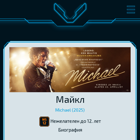
ФИЛЬМЫ
БИЛЕТЫ
О КИНО
СОБЫТИЯ
КОНФЕРЕНЦИИ
КИНОКЛУБ-V
ПОДАРОЧНЫЕ КАРТЫ
ВОЙТИ
Майкл
EST
RUS
ENG
Michael (2025)
Нежелателен до 12. лет
Биография