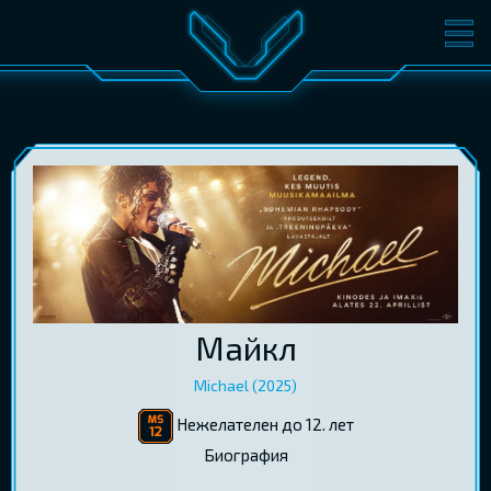
ФИЛЬМЫ
БИЛЕТЫ
О КИНО
СОБЫТИЯ
КОНФЕРЕНЦИИ
КИНОКЛУБ-V
ПОДАРОЧНЫЕ КАРТЫ
ВОЙТИ
Майкл
EST
RUS
ENG
Michael (2025)
Нежелателен до 12. лет
Биография