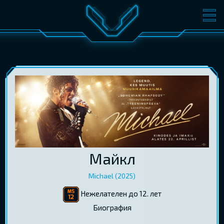
ФИЛЬМЫ
БИЛЕТЫ
О КИНО
СОБЫТИЯ
КОНФЕРЕНЦИИ
КИНОКЛУБ-V
ПОДАРОЧНЫЕ КАРТЫ
ВОЙТИ
Майкл
EST
RUS
ENG
Michael (2025)
Нежелателен до 12. лет
Биография