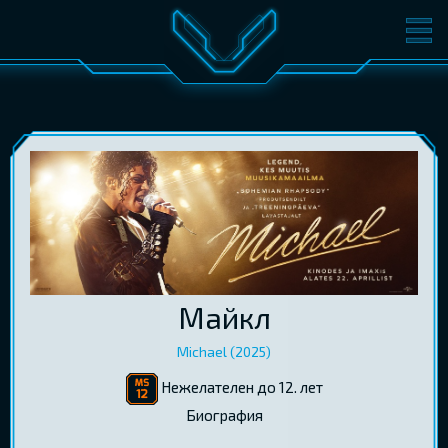
ФИЛЬМЫ
БИЛЕТЫ
О КИНО
СОБЫТИЯ
КОНФЕРЕНЦИИ
КИНОКЛУБ-V
ПОДАРОЧНЫЕ КАРТЫ
ВОЙТИ
Майкл
EST
RUS
ENG
Michael (2025)
Нежелателен до 12. лет
Биография