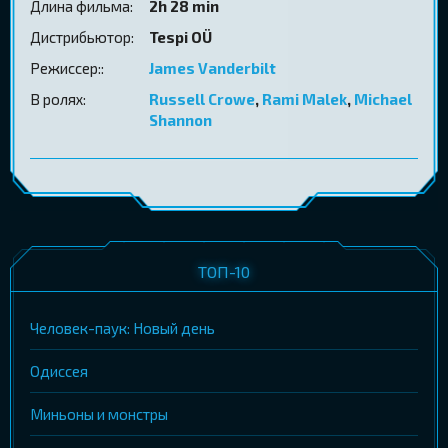
Длина фильма:
2h 28 min
Дистрибьютор:
Tespi OÜ
Режиссер::
James Vanderbilt
В ролях:
Russell Crowe
,
Rami Malek
,
Michael
Shannon
ТОП-10
Человек-паук: Новый день
Одиссея
Миньоны и монстры