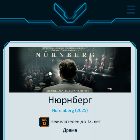
ФИЛЬМЫ
БИЛЕТЫ
О КИНО
СОБЫТИЯ
КОНФЕРЕНЦИИ
КИНОКЛУБ-V
ПОДАРОЧНЫЕ КАРТЫ
ВОЙТИ
EST
RUS
ENG
Нюрнберг
Nuremberg (2025)
Нежелателен до 12. лет
Драма