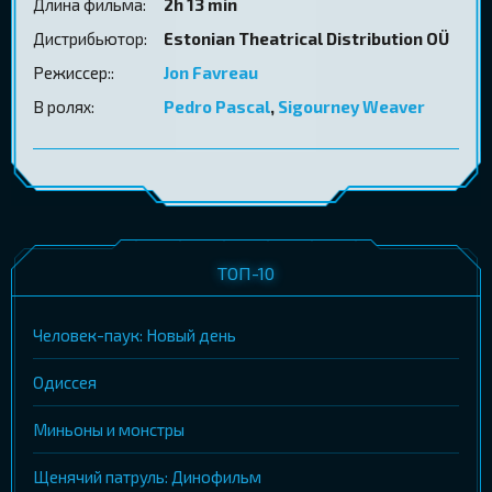
Длина фильма:
2h 13 min
Дистрибьютор:
Estonian Theatrical Distribution OÜ
Режиссер::
Jon Favreau
В ролях:
Pedro Pascal
,
Sigourney Weaver
ТОП-10
Человек-паук: Новый день
Одиссея
Миньоны и монстры
Щенячий патруль: Динофильм