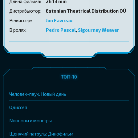
Длина фильма:
2h 13 min
Дистрибьютор:
Estonian Theatrical Distribution OÜ
Режиссер::
Jon Favreau
В ролях:
Pedro Pascal
,
Sigourney Weaver
ТОП-10
Человек-паук: Новый день
Одиссея
Миньоны и монстры
Щенячий патруль: Динофильм