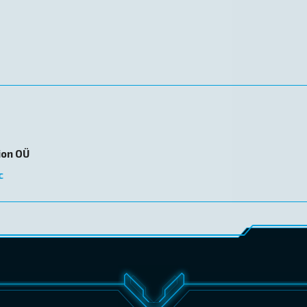
ion OÜ
c