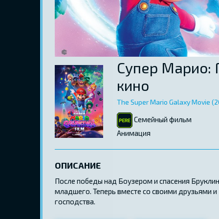
Супер Марио: 
кино
The Super Mario Galaxy Movie (2
Семейный фильм
Aнимация
ОПИСАНИЕ
После победы над Боузером и спасения Бруклин
младшего. Теперь вместе со своими друзьями 
господства.