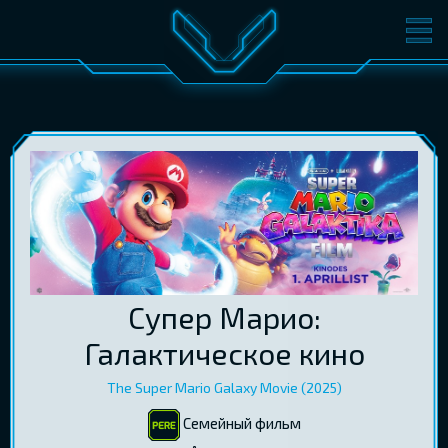
ФИЛЬМЫ
БИЛЕТЫ
О КИНО
СОБЫТИЯ
КОНФЕРЕНЦИИ
КИНОКЛУБ-V
ПОДАРОЧНЫЕ КАРТЫ
ВОЙТИ
Супер Марио:
EST
RUS
ENG
Галактическое кино
The Super Mario Galaxy Movie (2025)
Семейный фильм