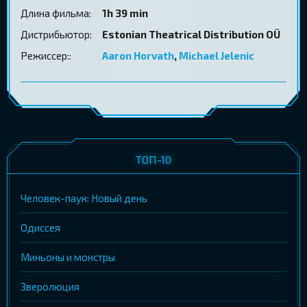
Длина фильма:
1h 39 min
Дистрибьютор:
Estonian Theatrical Distribution OÜ
Режиссер::
Aaron Horvath
,
Michael Jelenic
ТОП-10
Человек-паук: Новый день
Одиссея
Миньоны и монстры
Зверолюция