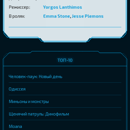
Режиссер::
Yorgos Lanthimos
В ролях:
Emma Stone
,
Jesse Plemons
ТОП-10
Человек-паук: Новый день
Одиссея
Миньоны и монстры
Щенячий патруль: Динофильм
Moana