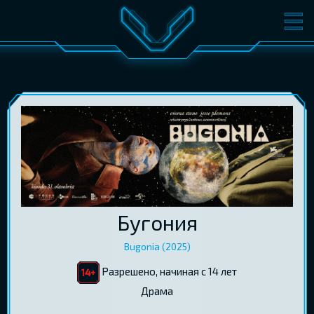
ФИЛЬМЫ
БИЛЕТЫ
О КИНО
СОБЫТИЯ
КОНФЕРЕНЦИИ
КИНОКЛУБ-V
ПОДАРОЧНЫЕ КАРТЫ
ВОЙТИ
Бугония
EST
RUS
ENG
Bugonia (2025)
Разрешено, начиная с 14 лет
Драма