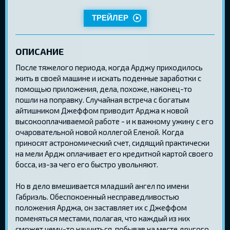
ТРЕЙЛЕР
ОПИСАНИЕ
После тяжелого периода, когда Арджу приходилось
жить в своей машине и искать поденные заработки с
помощью приложения, дела, похоже, наконец-то
пошли на поправку. Случайная встреча с богатым
айтишником Джеффом приводит Арджа к новой
высокооплачиваемой работе - и к важному ужину с его
очаровательной новой коллегой Еленой. Когда
приносят астрономический счет, сидящий практически
на мели Ардж оплачивает его кредитной картой своего
босса, из-за чего его быстро увольняют.
Но в дело вмешивается младший ангел по имени
Габриэль. Обеспокоенный несправедливостью
положения Арджа, он заставляет их с Джеффом
поменяться местами, полагая, что каждый из них
сможет чему-то научиться, побывав на месте другого.