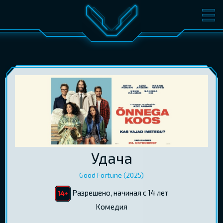
ФИЛЬМЫ
БИЛЕТЫ
О КИНО
СОБЫТИЯ
КОНФЕРЕНЦИИ
КИНОКЛУБ-V
ПОДАРОЧНЫЕ КАРТЫ
ВОЙТИ
Удача
EST
RUS
ENG
Good Fortune (2025)
Разрешено, начиная с 14 лет
Kомедия