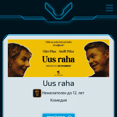
ФИЛЬМЫ
БИЛЕТЫ
О КИНО
СОБЫТИЯ
КОНФЕРЕНЦИИ
КИНОКЛУБ-V
ПОДАРОЧНЫЕ КАРТЫ
ВОЙТИ
Uus raha
EST
RUS
ENG
Нежелателен до 12. лет
Kомедия