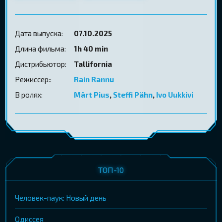
Дата выпуска:
07.10.2025
Длина фильма:
1h 40 min
Дистрибьютор:
Tallifornia
Режиссер::
Rain Rannu
В ролях:
Märt Pius
,
Steffi Pähn
,
Ivo Uukkivi
ТОП-10
Человек-паук: Новый день
Одиссея