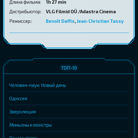
Длина фильма:
1h 27 min
Дистрибьютор:
VLG Filmid OÜ /Adastra Cinema
Режиссер::
Benoît Daffis
,
Jean-Christian Tassy
ТОП-10
Человек-паук: Новый день
Одиссея
Зверолюция
Миньоны и монстры
Pour le plaisir