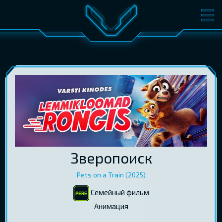
ФИЛЬМЫ
БИЛЕТЫ
О КИНО
СОБЫТИЯ
КОНФЕРЕНЦИИ
КИНОКЛУБ-V
ПОДАРОЧНЫЕ КАРТЫ
ВОЙТИ
EST
RUS
ENG
Зверопоиск
Pets on a Train (2025)
Семейный фильм
Aнимация