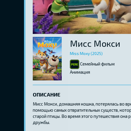
Мисс Мокси
Miss Moxy (2025)
Семейный фильм
Aнимация
ОПИСАНИЕ
Мисс Мокси, домашняя кошка, потерялась во вр
помощью самых отвратительных существ, которы
старой птицы. Во время этого путешествия она 
дружбы.