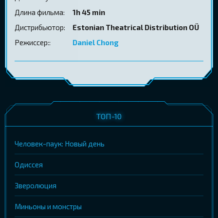
Длина фильма:
1h 45 min
Дистрибьютор:
Estonian Theatrical Distribution OÜ
Режиссер::
Daniel Chong
ТОП-10
Человек-паук: Новый день
Одиссея
Зверолюция
Миньоны и монстры