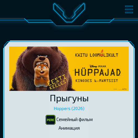
ФИЛЬМЫ
БИЛЕТЫ
О КИНО
СОБЫТИЯ
КОНФЕРЕНЦИИ
КИНОКЛУБ-V
ПОДАРОЧНЫЕ КАРТЫ
ВОЙТИ
Прыгуны
EST
RUS
ENG
Hoppers (2026)
Семейный фильм
Aнимация