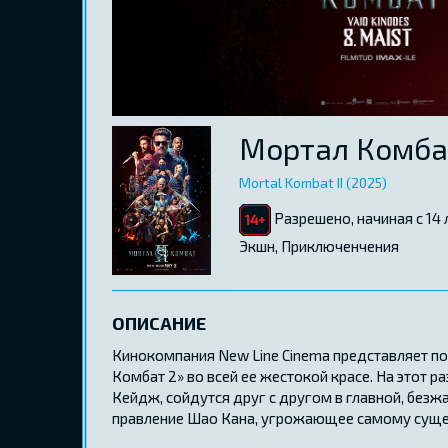
Мортал Комба
Mortal Kombat II (2025)
Разрешено, начиная с 14 
Экшн, Приключенчения
ОПИСАНИЕ
Кинокомпания New Line Cinema представляет п
Комбат 2» во всей ее жестокой красе. На этот 
Кейдж, сойдутся друг с другом в главной, безж
правление Шао Кана, угрожающее самому сущес