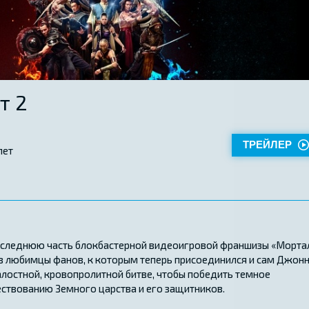
т 2
ТРЕЙЛЕР
лет
оследнюю часть блокбастерной видеоигровой франшизы «Морта
раз любимцы фанов, к которым теперь присоединился и сам Джон
алостной, кровопролитной битве, чтобы победить темное
твованию Земного царства и его защитников.