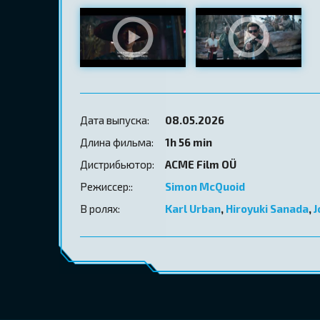
Дата выпуска:
08.05.2026
Длина фильма:
1h 56 min
Дистрибьютор:
ACME Film OÜ
Режиссер::
Simon McQuoid
В ролях:
Karl Urban
,
Hiroyuki Sanada
,
J