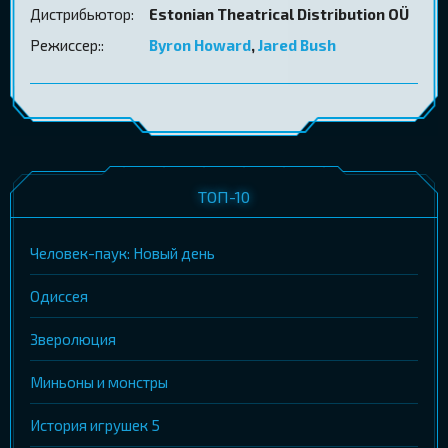
Дистрибьютор:
Estonian Theatrical Distribution OÜ
Режиссер::
Byron Howard
,
Jared Bush
ТОП-10
Человек-паук: Новый день
Одиссея
Зверолюция
Миньоны и монстры
История игрушек 5