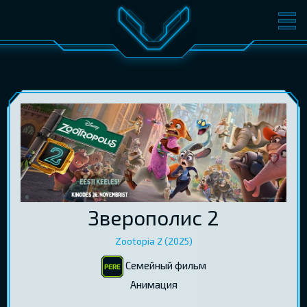
ФИЛЬМЫ
БИЛЕТЫ
О КИНО
СОБЫТИЯ
КОНФЕРЕНЦИИ
КИНОКЛУБ-V
ПОДАРОЧНЫЕ КАРТЫ
ВОЙТИ
Зверополис 2
EST
RUS
ENG
Zootopia 2 (2025)
Семейный фильм
Aнимация