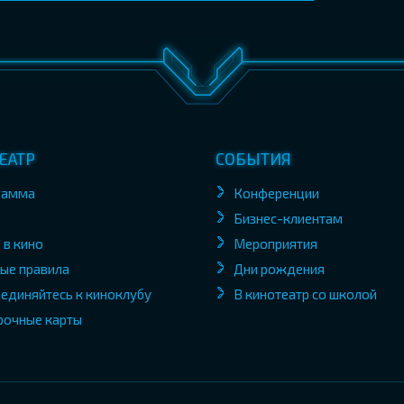
ЕАТР
СОБЫТИЯ
рамма
Конференции
Бизнес-клиентам
 в кино
Мероприятия
ые правила
Дни рождения
единяйтесь к киноклубу
В кинотеатр со школой
рочные карты