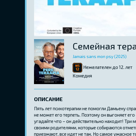
Семейная тер
Jamais sans mon psy (2025)
Нежелателен до 12. лет
Kомедия
ОПИСАНИЕ
Пять лет психотерапии не помогли Дамьену сп
не может его терпеть. Поэтому он выгоняет его
угадайте что – он действительно находит! Три 
своими родителями, которые собираются отмет
приезжают, все идет не так. Но самое ужасное т