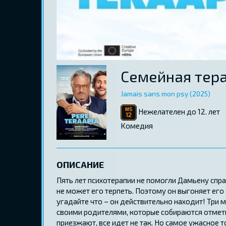
Семейная тер
Jamais sans mon psy (2025)
Нежелателен до 12. лет
Kомедия
ОПИСАНИЕ
Пять лет психотерапии не помогли Дамьену сп
не может его терпеть. Поэтому он выгоняет его
угадайте что – он действительно находит! Три 
своими родителями, которые собираются отмет
приезжают, все идет не так. Но самое ужасное т