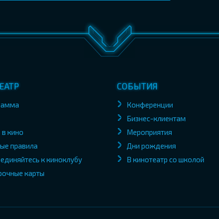
ЕАТР
СОБЫТИЯ
рамма
Конференции
Бизнес-клиентам
 в кино
Мероприятия
ые правила
Дни рождения
единяйтесь к киноклубу
В кинотеатр со школой
рочные карты