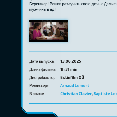
Беренжер! Решив разлучить свою дочь с Дэмиен
мужчины в ад!
Дата выпуска:
13.06.2025
Длина фильма:
1h 31 min
Дистрибьютор:
Estinfilm OÜ
Режиссер::
Arnaud Lemort
В ролях:
Christian Clavier
,
Baptiste Le