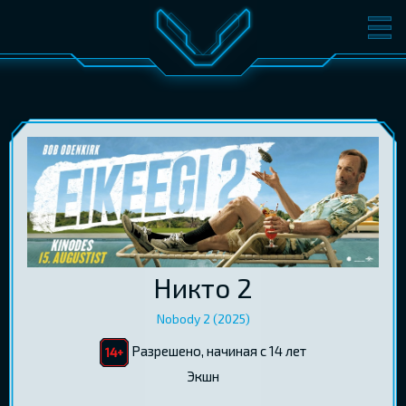
ФИЛЬМЫ
БИЛЕТЫ
О КИНО
СОБЫТИЯ
КОНФЕРЕНЦИИ
КИНОКЛУБ-V
ПОДАРОЧНЫЕ КАРТЫ
ВОЙТИ
Никто 2
EST
RUS
ENG
Nobody 2 (2025)
Разрешено, начиная с 14 лет
Экшн