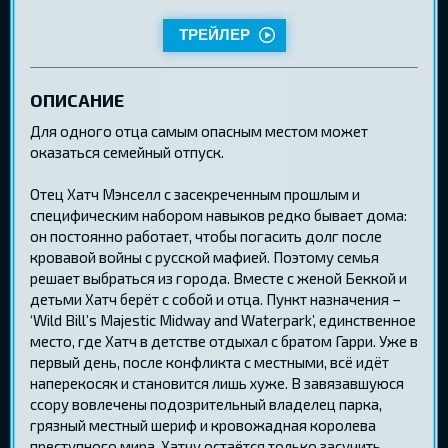
ТРЕЙЛЕР
ОПИСАНИЕ
Для одного отца самым опасным местом может
оказаться семейный отпуск.
Отец Хатч Мэнселл с засекреченным прошлым и
специфическим набором навыков редко бывает дома:
он постоянно работает, чтобы погасить долг после
кровавой войны с русской мафией. Поэтому семья
решает выбраться из города. Вместе с женой Беккой и
детьми Хатч берёт с собой и отца. Пункт назначения –
‘Wild Bill’s Majestic Midway and Waterpark’, единственное
место, где Хатч в детстве отдыхал с братом Гарри. Уже в
первый день, после конфликта с местными, всё идёт
наперекосяк и становится лишь хуже. В завязавшуюся
ссору вовлечены подозрительный владелец парка,
грязный местный шериф и кровожадная королева
преступного мира. Хатчу остаётся только засучить