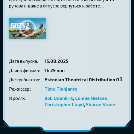
рукава и даже в отпуске вернуться к работе…
Дата выпуска:
15.08.2025
Длина фильма:
1h 29 min
Дистрибьютор:
Estonian Theatrical Distribution OÜ
Режиссер::
Timo Tjahjanto
В ролях:
Bob Odenkirk
,
Connie Nielsen
,
Christopher Lloyd
,
Sharon Stone