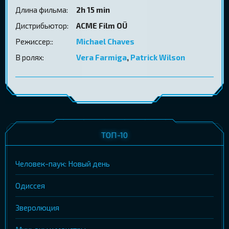
Длина фильма:
2h 15 min
Дистрибьютор:
ACME Film OÜ
Режиссер::
Michael Chaves
В ролях:
Vera Farmiga
,
Patrick Wilson
ТОП-10
Человек-паук: Новый день
Одиссея
Зверолюция