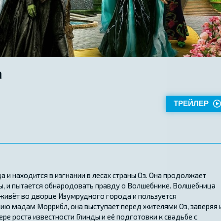
а
ТРЕЙЛЕР
а и находится в изгнании в лесах страны Оз. Она продолжает
ны, и пытается обнародовать правду о Волшебнике. Волшебница
живёт во дворце Изумрудного города и пользуется
ию мадам Моррибл, она выступает перед жителями Оз, заверяя 
ре роста известности Глинды и её подготовки к свадьбе с