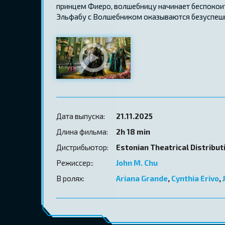
принцем Фиеро, волшебницу начинает беспокои
Эльфабу с Волшебником оказываются безуспешны
Дата выпуска:
21.11.2025
Длина фильма:
2h 18 min
Дистрибьютор:
Estonian Theatrical Distribut
Режиссер::
John M. Chu
В ролях:
Ariana Grande
,
Cynthia Erivo
,