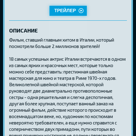
ТРЕЙЛЕР
ОПИСАНИЕ
Фильм, ставший главным хитом в Италии, который
посмотрели больше 2 миллионов зрителей!
18 самых успешных актрис Италии встречаются в одном
из самых ярких и красочных мест, которые только
можно себе представить: престижная швейная
мастерская для кино и театра в Риме 1970-х годов.
Великолепной швейной мастерской, которой
руководят две диаметрально противоположные
сестры - одна решительная и слегка деспотичная,
другая более хрупкая, поступает важный заказ на
огромный фильм, действие которого происходит в
восемнадцатом веке, но, художник по костюмам
невероятно требователен, а еще нужно справится с
соперничеством двух примадонн, пути которых во
время примерки костюмов не должны пересекаться.