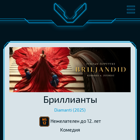
ФИЛЬМЫ
БИЛЕТЫ
О КИНО
СОБЫТИЯ
КОНФЕРЕНЦИИ
КИНОКЛУБ-V
ПОДАРОЧНЫЕ КАРТЫ
ВОЙТИ
Бриллианты
EST
RUS
ENG
Diamanti (2025)
Нежелателен до 12. лет
Kомедия