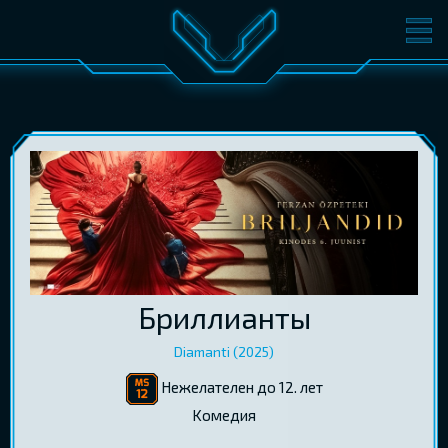
ФИЛЬМЫ
БИЛЕТЫ
О КИНО
СОБЫТИЯ
КОНФЕРЕНЦИИ
КИНОКЛУБ-V
ПОДАРОЧНЫЕ КАРТЫ
ВОЙТИ
Бриллианты
EST
RUS
ENG
Diamanti (2025)
Нежелателен до 12. лет
Kомедия