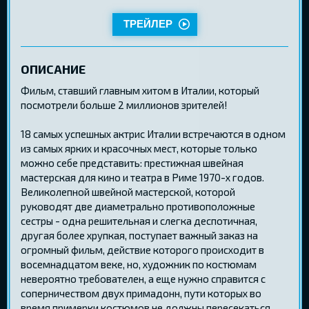
ТРЕЙЛЕР
ОПИСАНИЕ
Фильм, ставший главным хитом в Италии, который
посмотрели больше 2 миллионов зрителей!
18 самых успешных актрис Италии встречаются в одном
из самых ярких и красочных мест, которые только
можно себе представить: престижная швейная
мастерская для кино и театра в Риме 1970-х годов.
Великолепной швейной мастерской, которой
руководят две диаметрально противоположные
сестры - одна решительная и слегка деспотичная,
другая более хрупкая, поступает важный заказ на
огромный фильм, действие которого происходит в
восемнадцатом веке, но, художник по костюмам
невероятно требователен, а еще нужно справится с
соперничеством двух примадонн, пути которых во
время примерки костюмов не должны пересекаться.