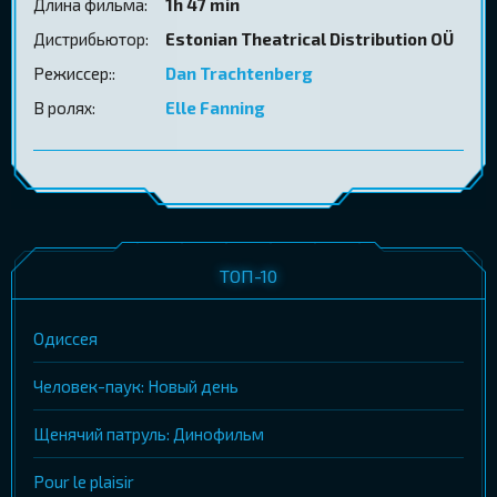
Длина фильма:
1h 47 min
Дистрибьютор:
Estonian Theatrical Distribution OÜ
Режиссер::
Dan Trachtenberg
В ролях:
Elle Fanning
ТОП-10
Одиссея
Человек-паук: Новый день
Щенячий патруль: Динофильм
Pour le plaisir