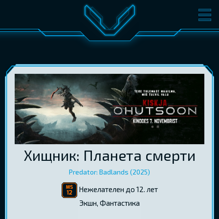
ФИЛЬМЫ
БИЛЕТЫ
О КИНО
СОБЫТИЯ
КОНФЕРЕНЦИИ
КИНОКЛУБ-V
ПОДАРОЧНЫЕ КАРТЫ
ВОЙТИ
Хищник: Планета смерти
EST
RUS
ENG
Predator: Badlands (2025)
Нежелателен до 12. лет
Экшн, Фантастика