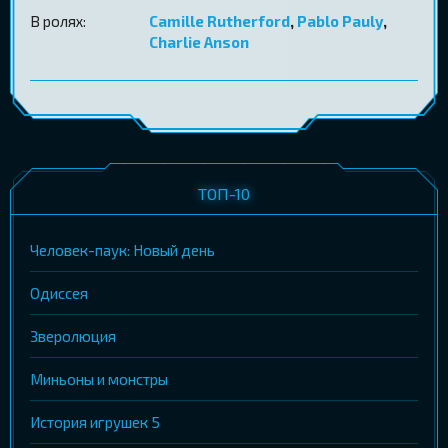
В ролях:
Camille Rutherford
,
Pablo Pauly
,
Charlie Anson
ТОП-10
Человек-паук: Новый день
Одиссея
Зверолюция
Миньоны и монстры
История игрушек 5