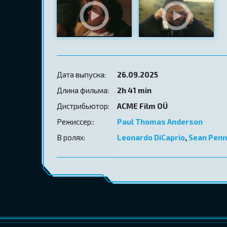
Дата выпуска:
26.09.2025
Длина фильма:
2h 41 min
Дистрибьютор:
ACME Film OÜ
Режиссер::
Paul Thomas Anderson
В ролях:
Leonardo DiCaprio
,
Sean Penn