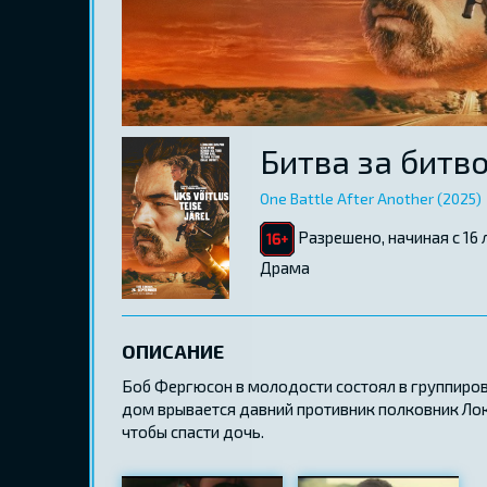
Битва за битв
One Battle After Another (2025)
Разрешено, начиная с 16 
Драма
ОПИСАНИЕ
Боб Фергюсон в молодости состоял в группировк
дом врывается давний противник полковник Ло
чтобы спасти дочь.