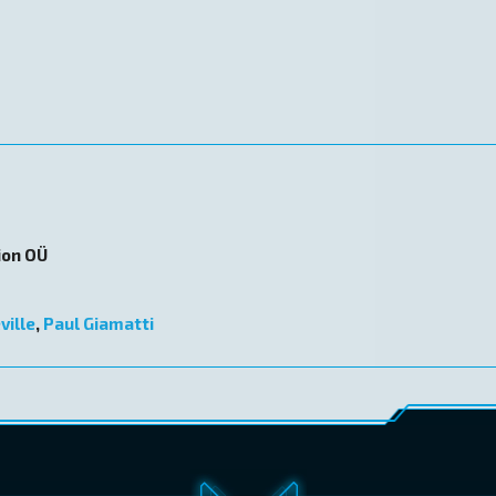
ion OÜ
ville
,
Paul Giamatti