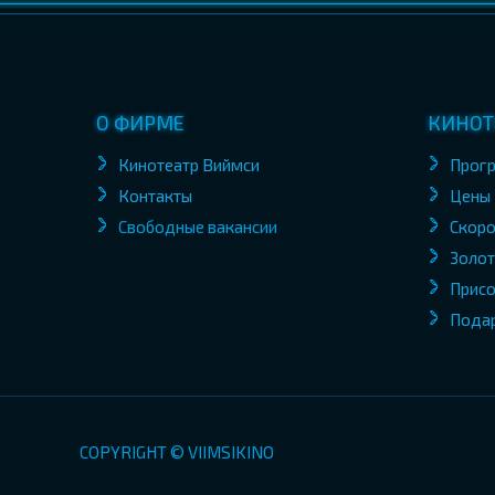
О ФИРМЕ
КИНОТ
Кинотеатр Виймси
Прог
Контакты
Цены
Свободные вакансии
Скоро
Золот
Присо
Пода
COPYRIGHT © VIIMSIKINO