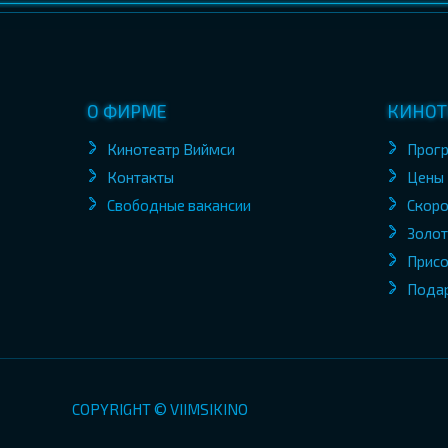
О ФИРМЕ
КИНОТ
Кинотеатр Виймси
Прог
Контакты
Цены
Свободные вакансии
Скоро
Золот
Присо
Пода
COPYRIGHT © VIIMSIKINO