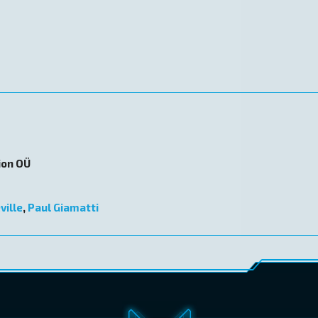
ion OÜ
ville
,
Paul Giamatti