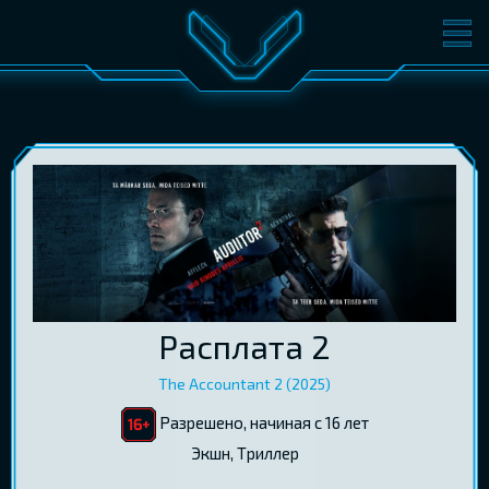
ФИЛЬМЫ
БИЛЕТЫ
О КИНО
СОБЫТИЯ
КОНФЕРЕНЦИИ
КИНОКЛУБ-V
ПОДАРОЧНЫЕ КАРТЫ
ВОЙТИ
Расплата 2
EST
RUS
ENG
The Accountant 2 (2025)
Разрешено, начиная с 16 лет
Экшн, Tриллер