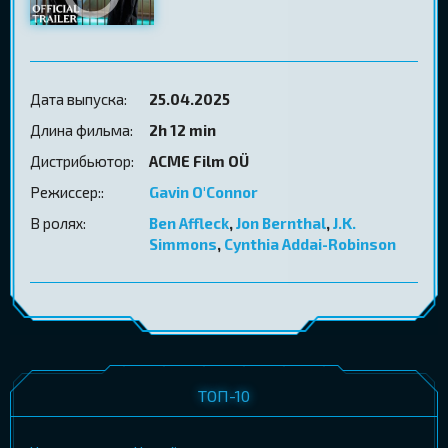
Дата выпуска:
25.04.2025
Длина фильма:
2h 12 min
Дистрибьютор:
ACME Film OÜ
Режиссер::
Gavin O'Connor
В ролях:
Ben Affleck
,
Jon Bernthal
,
J.K.
Simmons
,
Cynthia Addai-Robinson
ТОП-10