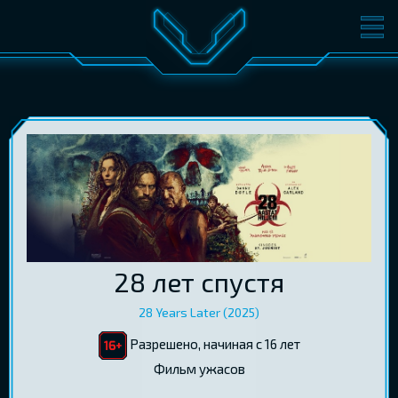
ФИЛЬМЫ
БИЛЕТЫ
О КИНО
СОБЫТИЯ
КОНФЕРЕНЦИИ
КИНОКЛУБ-V
ПОДАРОЧНЫЕ КАРТЫ
ВОЙТИ
28 лет спустя
EST
RUS
ENG
28 Years Later (2025)
Разрешено, начиная с 16 лет
Фильм ужасов