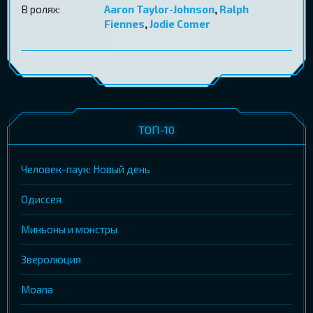
В ролях:
Aaron Taylor-Johnson
,
Ralph
Fiennes
,
Jodie Comer
ТОП-10
Человек-паук: Новый день
Одиссея
Миньоны и монстры
Зверолюция
Moana