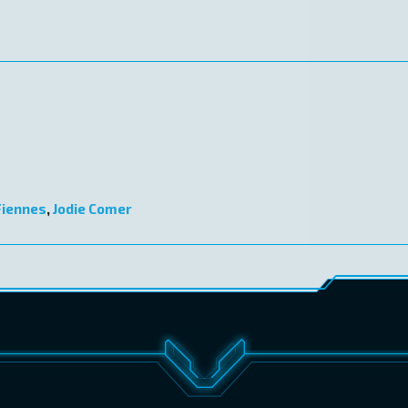
Fiennes
,
Jodie Comer