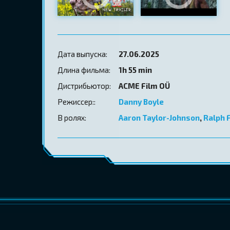
Дата выпуска:
27.06.2025
Длина фильма:
1h 55 min
Дистрибьютор:
ACME Film OÜ
Режиссер::
Danny Boyle
В ролях:
Aaron Taylor-Johnson
,
Ralph 