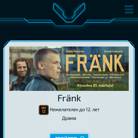
ФИЛЬМЫ
БИЛЕТЫ
О КИНО
СОБЫТИЯ
КОНФЕРЕНЦИИ
КИНОКЛУБ-V
ПОДАРОЧНЫЕ КАРТЫ
ВОЙТИ
Fränk
EST
RUS
ENG
Нежелателен до 12. лет
Драма