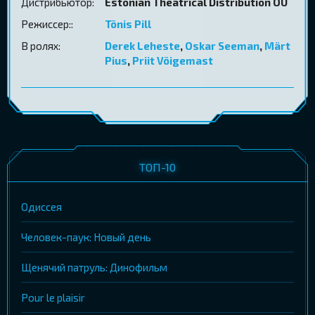
Дистрибьютор:
Estonian Theatrical Distribution OÜ
Режиссер::
Tõnis Pill
В ролях:
Derek Leheste
,
Oskar Seeman
,
Märt
Pius
,
Priit Võigemast
ТОП-10
Одиссея
Человек-паук: Новый день
Щенячий патруль: Динофильм
Pour le plaisir