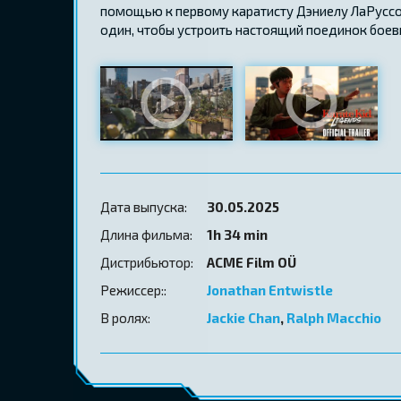
помощью к первому каратисту Дэниелу ЛаРуссо, 
один, чтобы устроить настоящий поединок боевы
Дата выпуска:
30.05.2025
Длина фильма:
1h 34 min
Дистрибьютор:
ACME Film OÜ
Режиссер::
Jonathan Entwistle
В ролях:
Jackie Chan
,
Ralph Macchio