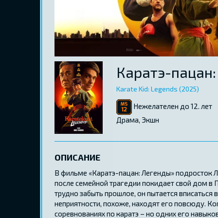
Каратэ-пацан:
Karate Kid: Legends (2025)
Нежелателен до 12. лет
Драма, Экшн
ОПИСАНИЕ
В фильме «Каратэ-пацан: Легенды» подросток 
после семейной трагедии покидает свой дом в 
трудно забыть прошлое, он пытается вписаться в
неприятности, похоже, находят его повсюду. Ко
соревнованиях по каратэ – но одних его навыко