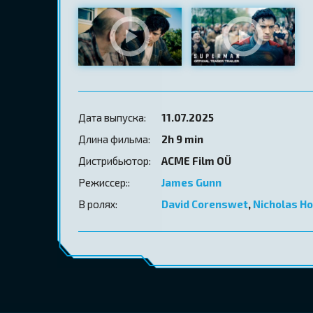
Дата выпуска:
11.07.2025
Длина фильма:
2h 9 min
Дистрибьютор:
ACME Film OÜ
Режиссер::
James Gunn
В ролях:
David Corenswet
,
Nicholas Ho