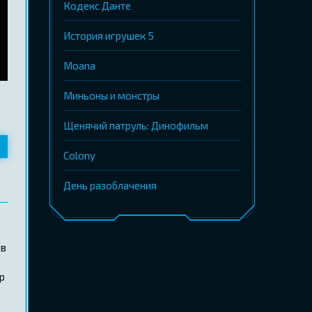
Кодекс Данте
История игрушек 5
Moana
Миньоны и монстры
Щенячий патруль: Динофильм
Colony
День разоблачения
 в
р