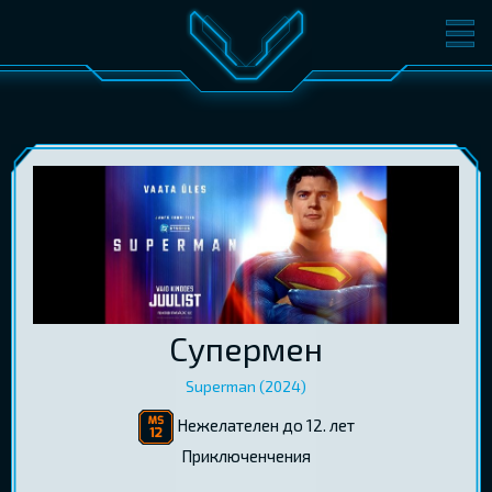
ФИЛЬМЫ
БИЛЕТЫ
О КИНО
СОБЫТИЯ
КОНФЕРЕНЦИИ
КИНОКЛУБ-V
ПОДАРОЧНЫЕ КАРТЫ
ВОЙТИ
Супермен
EST
RUS
ENG
Superman (2024)
Нежелателен до 12. лет
Приключенчения