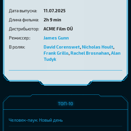
Дата выпуска:
11.07.2025
Длина фильма:
2h 9 min
Дистрибьютор:
ACME Film OÜ
Режиссер::
James Gunn
В ролях:
David Corenswet
,
Nicholas Hoult
,
Frank Grillo
,
Rachel Brosnahan
,
Alan
Tudyk
ТОП-10
Человек-паук: Новый день