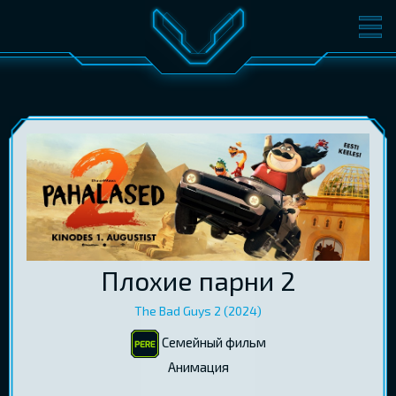
ФИЛЬМЫ
БИЛЕТЫ
О КИНО
СОБЫТИЯ
КОНФЕРЕНЦИИ
КИНОКЛУБ-V
ПОДАРОЧНЫЕ КАРТЫ
ВОЙТИ
Плохие парни 2
EST
RUS
ENG
The Bad Guys 2 (2024)
Семейный фильм
Aнимация