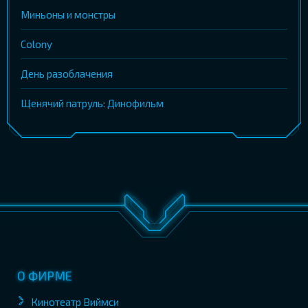
Миньоны и монстры
Colony
День разоблачения
Щенячий патруль: Динофильм
О ФИРМЕ
Кинотеатр Виймси