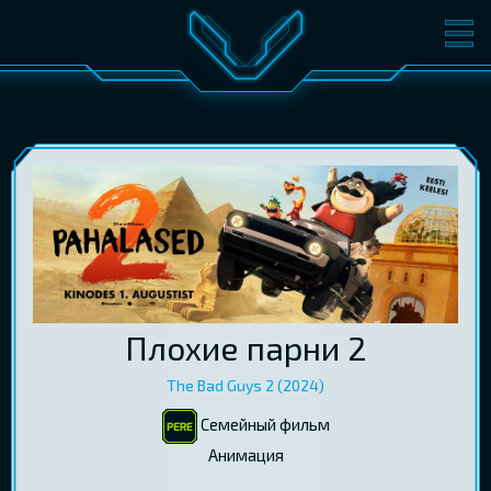
ФИЛЬМЫ
БИЛЕТЫ
О КИНО
СОБЫТИЯ
КОНФЕРЕНЦИИ
КИНОКЛУБ-V
ПОДАРОЧНЫЕ КАРТЫ
ВОЙТИ
Плохие парни 2
EST
RUS
ENG
The Bad Guys 2 (2024)
Семейный фильм
Aнимация